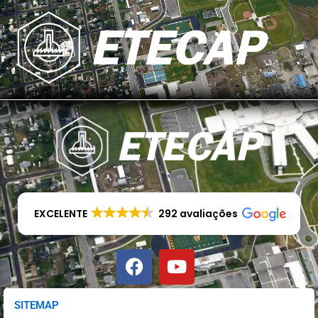
EXCELENTE
292 avaliações
Facebook
Youtube
SITEMAP