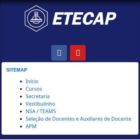
Facebook
Youtube
SITEMAP
Início
Cursos
Secretaria
Vestibulinho
NSA / TEAMS
Seleção de Docentes e Auxiliares de Docente
APM